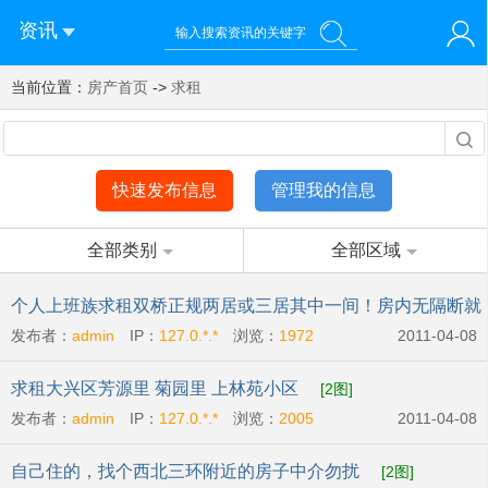
资讯
当前位置：
您好！欢迎来到济南西站棒极网-济南西部新城社区新媒体综
房产首页
->
求租
登录
合资讯门户网站
注册
微信快速登录
快速发布信息
管理我的信息
全部类别
全部区域
个人上班族求租双桥正规两居或三居其中一间！房内无隔断就
发布者：
admin
IP：
127.0.*.*
浏览：
1972
2011-04-08
行
[2图]
求租大兴区芳源里 菊园里 上林苑小区
[2图]
发布者：
admin
IP：
127.0.*.*
浏览：
2005
2011-04-08
自己住的，找个西北三环附近的房子中介勿扰
[2图]