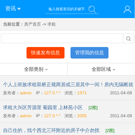
资讯
当前位置：
您好！欢迎来到济南西站棒极网-济南西部新城社区新媒体综
房产首页
->
求租
登录
合资讯门户网站
注册
微信快速登录
快速发布信息
管理我的信息
全部类别
全部区域
个人上班族求租双桥正规两居或三居其中一间！房内无隔断就
发布者：
admin
IP：
127.0.*.*
浏览：
1971
2011-04-08
行
[2图]
求租大兴区芳源里 菊园里 上林苑小区
[2图]
发布者：
admin
IP：
127.0.*.*
浏览：
2005
2011-04-08
自己住的，找个西北三环附近的房子中介勿扰
[2图]