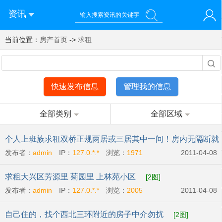
资讯
当前位置：
您好！欢迎来到济南西站棒极网-济南西部新城社区新媒体综
房产首页
->
求租
登录
合资讯门户网站
注册
微信快速登录
快速发布信息
管理我的信息
全部类别
全部区域
个人上班族求租双桥正规两居或三居其中一间！房内无隔断就
发布者：
admin
IP：
127.0.*.*
浏览：
1971
2011-04-08
行
[2图]
求租大兴区芳源里 菊园里 上林苑小区
[2图]
发布者：
admin
IP：
127.0.*.*
浏览：
2005
2011-04-08
自己住的，找个西北三环附近的房子中介勿扰
[2图]