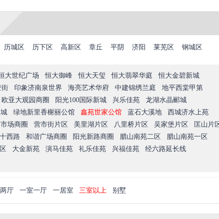
历城区
历下区
高新区
章丘
平阴
济阳
莱芜区
钢城区
恒大世纪广场
恒大御峰
恒大天玺
恒大翡翠华庭
恒大金碧新城
壹街
印象济南泉世界
海亮艺术华府
中建锦绣兰庭
地平西棠甲第
欧亚大观园商圈
阳光100国际新城
兴乐佳苑
龙湖水晶郦城
尚城
绿地新里香榭丽公馆
鑫苑世家公馆
蓝石大溪地
西城济水上苑
西市场商圈
营市街片区
美里湖片区
八里桥片区
吴家堡片区
匡山片
十西路
和谐广场商圈
阳光新路商圈
腊山南苑二区
腊山南苑一区
区
大金新苑
演马佳苑
礼乐佳苑
兴福佳苑
经六路延长线
两厅
一室一厅
一居室
三室以上
别墅