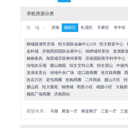
求租房源分类
区域:
济南
槐荫区
长清区
天桥区
市中区
聊城路便民市场
恒大国际金融中心518
恒大财富中心
金科城
济南西部国际会展中心
锦绣城邻里街
龙湖新
杨柳春风
海那城百联奥特莱斯
济南国际医学科学中心
绿地欢乐颂
腊山御园
恒生艾特公寓
恒生望山
中骏
龙湖名景台
绿地中央广场
堤口路商圈
张庄路商圈
段店片区
老屯商圈
世购商圈
二环西路
腊山片区
经
腊山苑
恒大雅苑
锦绣城
明星小区
桃园小区
大杨新
槐苑广场商圈
济南西站
期望布局：
不限
两室一厅
两室两厅
三室一厅
三室