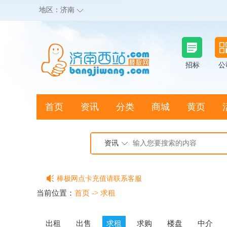
地区：
济南
招标
公
首页
资讯
分类
商城
黄页
地图搜店
资讯
棒极网点卡充值请联系客服
客服QQ:2692290505
当前位置：
首页
->
求租
充100送20
出租
出售
求租
求购
楼盘
中介