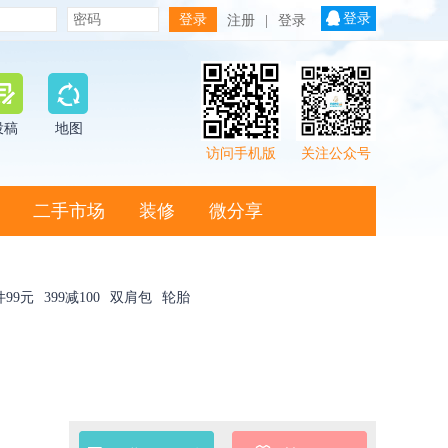
登录
注册
|
登录
投稿
地图
访问手机版
关注公众号
二手市场
装修
微分享
件99元
399减100
双肩包
轮胎