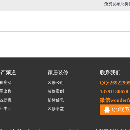
免费发布此类
房产频道
家居装修
联系我们
QQ:2692290
租房源
装修公司
13791130678
屋出售
装修案例
微信wonderfu
区新盘
招标信息
产中介
装修学堂
QQ联系