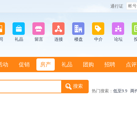
通行证
司
礼品
留言
连接
楼盘
中介
论坛
活动
促销
房产
礼品
团购
招聘
点评
热门搜索：
低至9.9
两