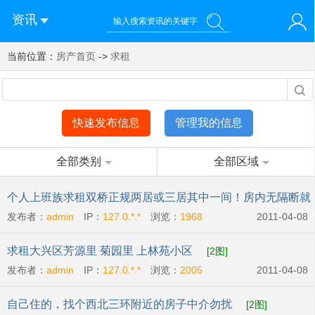
资讯
当前位置：
您好！欢迎来到济南西站棒极网-济南西部新城社区新媒体综
房产首页
->
求租
登录
合资讯门户网站
注册
微信快速登录
快速发布信息
管理我的信息
全部类别
全部区域
个人上班族求租双桥正规两居或三居其中一间！房内无隔断就
发布者：
admin
IP：
127.0.*.*
浏览：
1968
2011-04-08
行
[2图]
求租大兴区芳源里 菊园里 上林苑小区
[2图]
发布者：
admin
IP：
127.0.*.*
浏览：
2005
2011-04-08
自己住的，找个西北三环附近的房子中介勿扰
[2图]