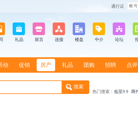
通行证
司
礼品
留言
连接
楼盘
中介
论坛
活动
促销
房产
礼品
团购
招聘
点评
热门搜索：
低至9.9
两