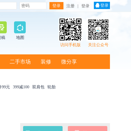
登录
注册
|
登录
投稿
地图
访问手机版
关注公众号
二手市场
装修
微分享
件99元
399减100
双肩包
轮胎