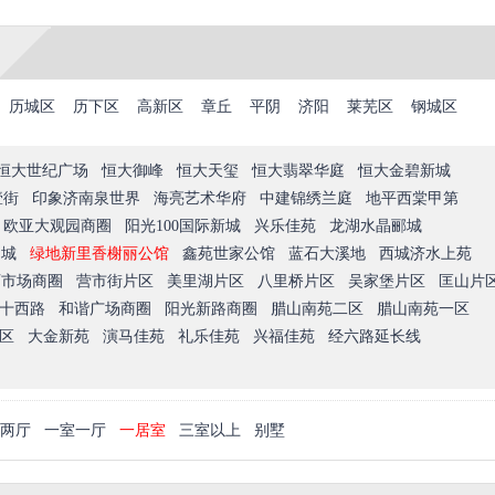
历城区
历下区
高新区
章丘
平阴
济阳
莱芜区
钢城区
恒大世纪广场
恒大御峰
恒大天玺
恒大翡翠华庭
恒大金碧新城
壹街
印象济南泉世界
海亮艺术华府
中建锦绣兰庭
地平西棠甲第
欧亚大观园商圈
阳光100国际新城
兴乐佳苑
龙湖水晶郦城
尚城
绿地新里香榭丽公馆
鑫苑世家公馆
蓝石大溪地
西城济水上苑
西市场商圈
营市街片区
美里湖片区
八里桥片区
吴家堡片区
匡山片
十西路
和谐广场商圈
阳光新路商圈
腊山南苑二区
腊山南苑一区
区
大金新苑
演马佳苑
礼乐佳苑
兴福佳苑
经六路延长线
两厅
一室一厅
一居室
三室以上
别墅