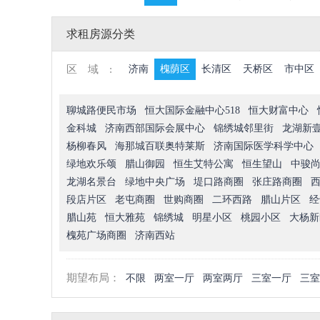
求租房源分类
区域:
济南
槐荫区
长清区
天桥区
市中区
聊城路便民市场
恒大国际金融中心518
恒大财富中心
金科城
济南西部国际会展中心
锦绣城邻里街
龙湖新
杨柳春风
海那城百联奥特莱斯
济南国际医学科学中心
绿地欢乐颂
腊山御园
恒生艾特公寓
恒生望山
中骏
龙湖名景台
绿地中央广场
堤口路商圈
张庄路商圈
段店片区
老屯商圈
世购商圈
二环西路
腊山片区
经
腊山苑
恒大雅苑
锦绣城
明星小区
桃园小区
大杨新
槐苑广场商圈
济南西站
期望布局：
不限
两室一厅
两室两厅
三室一厅
三室