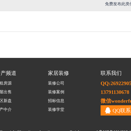
免费发布此类
房产频道
家居装修
联系我们
QQ:2692290
租房源
装修公司
13791130678
屋出售
装修案例
微信wonderfu
区新盘
招标信息
产中介
装修学堂
QQ联系