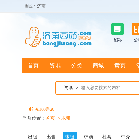
地区：
济南
招标
公
首页
资讯
分类
商城
黄页
地图搜店
资讯
棒极网点卡充值请联系客服
客服QQ:2692290505
充100送20
当前位置：
首页
->
求租
出租
出售
求租
求购
楼盘
中介