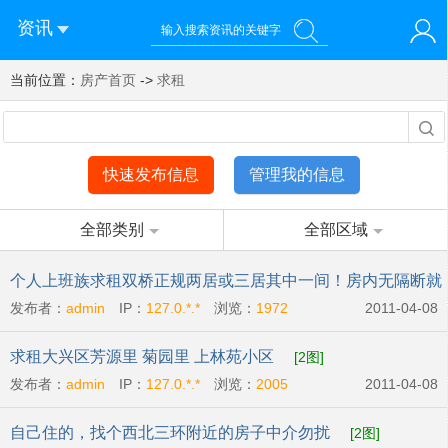
资讯
当前位置：
您好！欢迎来到济南西站棒极网-济南西部新城社区新媒体综
房产首页
->
求租
登录
合资讯门户网站
注册
微信快速登录
快速发布信息
管理我的信息
全部类别
全部区域
个人上班族求租双桥正规两居或三居其中一间！房内无隔断就
发布者：
admin
IP：
127.0.*.*
浏览：
1972
2011-04-08
行
[2图]
求租大兴区芳源里 菊园里 上林苑小区
[2图]
发布者：
admin
IP：
127.0.*.*
浏览：
2005
2011-04-08
自己住的，找个西北三环附近的房子中介勿扰
[2图]