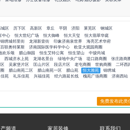
历城区
历下区
高新区
章丘
平阴
济阳
莱芜区
钢城区
富中心
恒大世纪广场
恒大御峰
恒大天玺
恒大翡翠华庭
锦绣城邻里街
龙湖新壹街
印象济南泉世界
海亮艺术华府
城百联奥特莱斯
济南国际医学科学中心
欧亚大观园商圈
地欢乐颂
腊山御园
恒生艾特公寓
恒生望山
中骏尚城
西城济水上苑
龙湖名景台
绿地中央广场
堤口路商圈
张庄路商
片区
吴家堡片区
匡山片区
段店片区
老屯商圈
世购商圈
二环西
商圈
腊山南苑二区
腊山南苑一区
腊山苑
恒大雅苑
锦绣城
马佳苑
礼乐佳苑
兴福佳苑
经六路延长线
槐苑广场商圈
济南西站
免费发布此类
房产频道
家居装修
联系我们