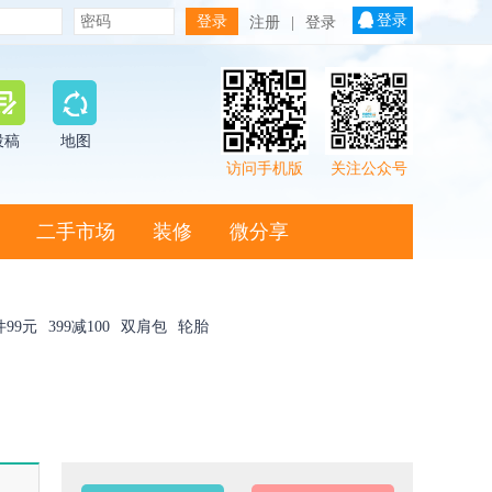
登录
注册
|
登录
投稿
地图
访问手机版
关注公众号
二手市场
装修
微分享
件99元
399减100
双肩包
轮胎