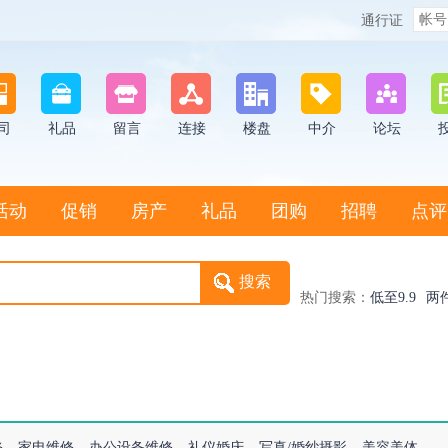
通行证
司
礼品
留言
连接
楼盘
中介
论坛
活动
促销
房产
礼品
团购
招聘
点评
热门搜索：
低至9.9
两
修
家电维修
办公设备维修
礼仪婚庆
写真/婚纱摄影
美容美体