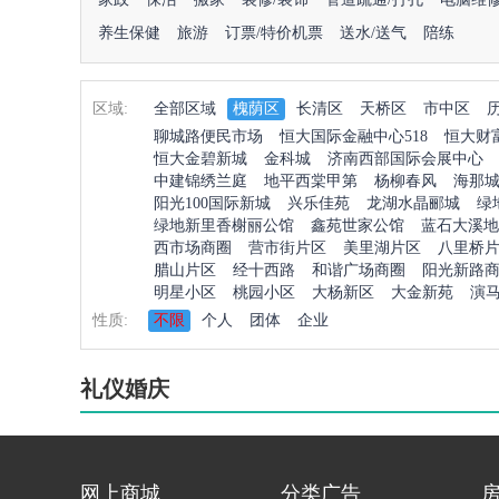
养生保健
旅游
订票/特价机票
送水/送气
陪练
区域:
全部区域
槐荫区
长清区
天桥区
市中区
聊城路便民市场
恒大国际金融中心518
恒大财
恒大金碧新城
金科城
济南西部国际会展中心
中建锦绣兰庭
地平西棠甲第
杨柳春风
海那
阳光100国际新城
兴乐佳苑
龙湖水晶郦城
绿
绿地新里香榭丽公馆
鑫苑世家公馆
蓝石大溪地
西市场商圈
营市街片区
美里湖片区
八里桥
腊山片区
经十西路
和谐广场商圈
阳光新路
明星小区
桃园小区
大杨新区
大金新苑
演
性质:
不限
个人
团体
企业
礼仪婚庆
网上商城
分类广告