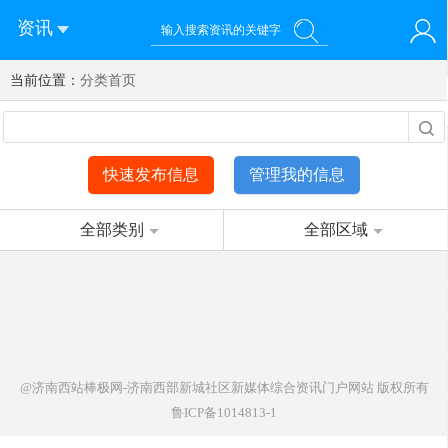
资讯
当前位置：
您好！欢迎来到济南西站棒极网-济南西部新城社区新媒体综
分类首页
登录
合资讯门户网站
注册
微信快速登录
快速发布信息
管理我的信息
全部类别
全部区域
@济南西站棒极网-济南西部新城社区新媒体综合资讯门户网站
版权所有
鲁ICP备1014813-1