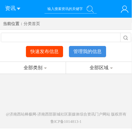
资讯
当前位置：
您好！欢迎来到济南西站棒极网-济南西部新城社区新媒体综
分类首页
登录
合资讯门户网站
注册
微信快速登录
快速发布信息
管理我的信息
全部类别
全部区域
@济南西站棒极网-济南西部新城社区新媒体综合资讯门户网站
版权所有
鲁ICP备1014813-1