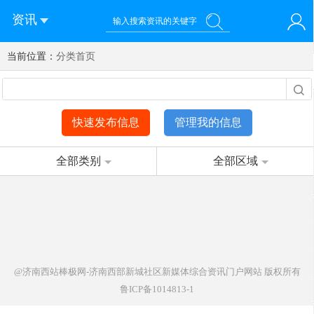
资讯
当前位置：
您好！欢迎来到济南西站棒极网-济南西部新城社区新媒体综
分类首页
登录
合资讯门户网站
注册
微信快速登录
快速发布信息
管理我的信息
全部类别
全部区域
@济南西站棒极网-济南西部新城社区新媒体综合资讯门户网站
版权所有
鲁ICP备1014813-1