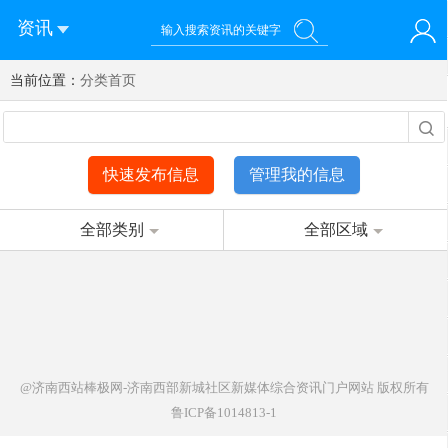
资讯
当前位置：
您好！欢迎来到济南西站棒极网-济南西部新城社区新媒体综
分类首页
登录
合资讯门户网站
注册
微信快速登录
快速发布信息
管理我的信息
全部类别
全部区域
@济南西站棒极网-济南西部新城社区新媒体综合资讯门户网站
版权所有
鲁ICP备1014813-1