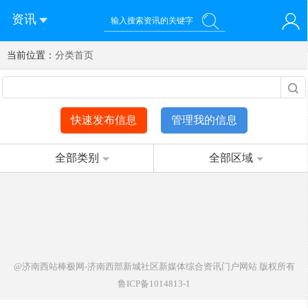
资讯
当前位置：
您好！欢迎来到济南西站棒极网-济南西部新城社区新媒体综
分类首页
登录
合资讯门户网站
注册
微信快速登录
快速发布信息
管理我的信息
全部类别
全部区域
@济南西站棒极网-济南西部新城社区新媒体综合资讯门户网站
版权所有
鲁ICP备1014813-1