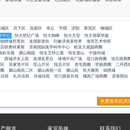
历城区
历下区
高新区
章丘
平阴
济阳
莱芜区
钢城区
富中心
恒大世纪广场
恒大御峰
恒大天玺
恒大翡翠华庭
锦绣城邻里街
龙湖新壹街
印象济南泉世界
海亮艺术华府
城百联奥特莱斯
济南国际医学科学中心
欧亚大观园商圈
地欢乐颂
腊山御园
恒生艾特公寓
恒生望山
中骏尚城
西城济水上苑
龙湖名景台
绿地中央广场
堤口路商圈
张庄路商
片区
吴家堡片区
匡山片区
段店片区
老屯商圈
世购商圈
二环西
商圈
腊山南苑二区
腊山南苑一区
腊山苑
恒大雅苑
锦绣城
马佳苑
礼乐佳苑
兴福佳苑
经六路延长线
槐苑广场商圈
济南西站
免费发布此类
房产频道
家居装修
联系我们