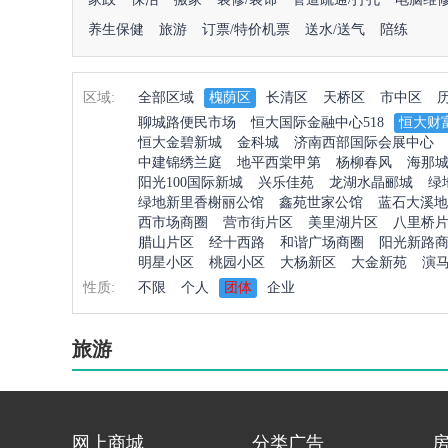
养生保健
旅游
订票/特价机票
送水/送气
陪练
区域:
全部区域
槐荫区
长清区
天桥区
市中区
聊城路便民市场
恒大国际金融中心518
恒大财
恒大金碧新城
金科城
济南西部国际会展中心
中建锦绣兰庭
地平西棠甲第
杨柳春风
海那
阳光100国际新城
兴乐佳苑
龙湖水晶郦城
绿
绿地新里香榭丽公馆
鑫苑世家公馆
蓝石大溪地
西市场商圈
营市街片区
美里湖片区
八里桥
腊山片区
经十西路
和谐广场商圈
阳光新路
明星小区
桃园小区
大杨新区
大金新苑
演
性质:
不限
个人
团体
企业
旅游
网上商城
分类广告