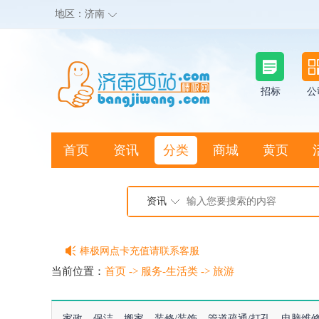
地区：
济南
招标
公
首页
资讯
分类
商城
黄页
地图搜店
资讯
棒极网点卡充值请联系客服
客服QQ:2692290505
当前位置：
首页
->
服务-生活类
->
旅游
充100送20
家政
保洁
搬家
装修/装饰
管道疏通/打孔
电脑维