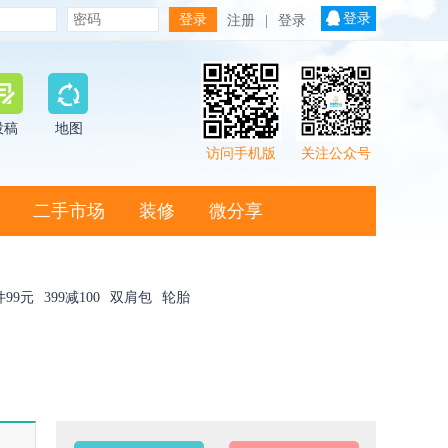
登录
注册
|
登录
投稿
地图
访问手机版
关注公众号
二手市场
装修
微分享
件99元
399减100
双肩包
轮胎