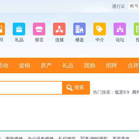
通行证
司
礼品
留言
连接
楼盘
中介
论坛
活动
促销
房产
礼品
团购
招聘
点评
热门搜索：
低至9.9
两
修
家电维修
办公设备维修
礼仪婚庆
写真/婚纱摄影
美容美体