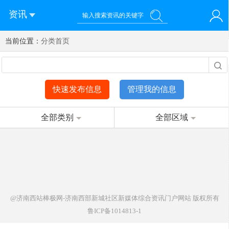
资讯
当前位置：
您好！欢迎来到济南西站棒极网-济南西部新城社区新媒体综
分类首页
登录
合资讯门户网站
注册
微信快速登录
快速发布信息
管理我的信息
全部类别
全部区域
@济南西站棒极网-济南西部新城社区新媒体综合资讯门户网站
版权所有
鲁ICP备1014813-1