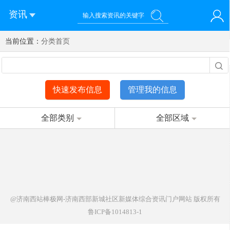
资讯
当前位置：
您好！欢迎来到济南西站棒极网-济南西部新城社区新媒体综
分类首页
登录
合资讯门户网站
注册
微信快速登录
快速发布信息
管理我的信息
全部类别
全部区域
@济南西站棒极网-济南西部新城社区新媒体综合资讯门户网站
版权所有
鲁ICP备1014813-1