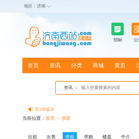
地区：
济南
招标
公
首页
资讯
分类
商城
黄页
地图搜店
资讯
棒极网点卡充值请联系客服
客服QQ:2692290505
充100送20
当前位置：
首页
->
求租
出租
出售
求租
求购
楼盘
中介