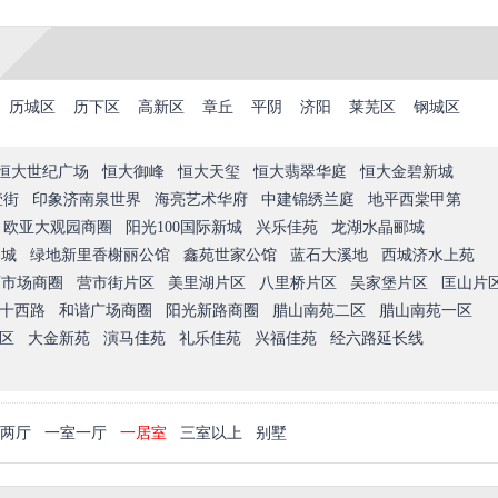
历城区
历下区
高新区
章丘
平阴
济阳
莱芜区
钢城区
恒大世纪广场
恒大御峰
恒大天玺
恒大翡翠华庭
恒大金碧新城
壹街
印象济南泉世界
海亮艺术华府
中建锦绣兰庭
地平西棠甲第
欧亚大观园商圈
阳光100国际新城
兴乐佳苑
龙湖水晶郦城
尚城
绿地新里香榭丽公馆
鑫苑世家公馆
蓝石大溪地
西城济水上苑
西市场商圈
营市街片区
美里湖片区
八里桥片区
吴家堡片区
匡山片
十西路
和谐广场商圈
阳光新路商圈
腊山南苑二区
腊山南苑一区
区
大金新苑
演马佳苑
礼乐佳苑
兴福佳苑
经六路延长线
两厅
一室一厅
一居室
三室以上
别墅