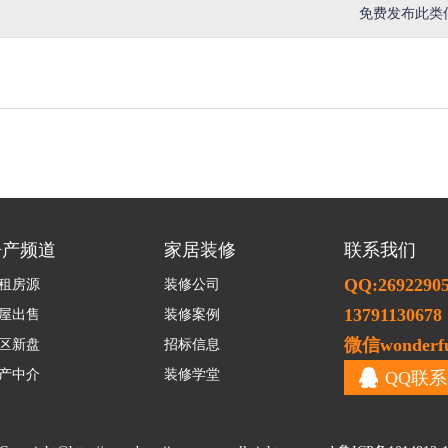
免费发布此类
房产频道
家居装修
联系我们
QQ:2692290
租房源
装修公司
13791130678
屋出售
装修案例
微信wonderfu
区新盘
招标信息
产中介
装修学堂
QQ联系