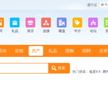
通行证
司
礼品
留言
连接
楼盘
中介
论坛
活动
促销
房产
礼品
团购
招聘
点评
热门搜索：
低至9.9
两