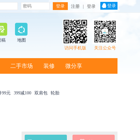
登录
注册
|
登录
投稿
地图
访问手机版
关注公众号
二手市场
装修
微分享
件99元
399减100
双肩包
轮胎