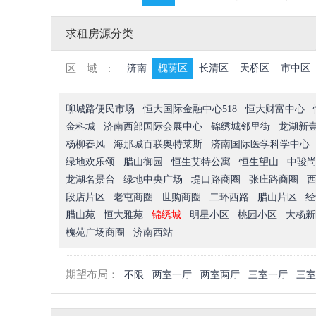
求租房源分类
区域:
济南
槐荫区
长清区
天桥区
市中区
聊城路便民市场
恒大国际金融中心518
恒大财富中心
金科城
济南西部国际会展中心
锦绣城邻里街
龙湖新
杨柳春风
海那城百联奥特莱斯
济南国际医学科学中心
绿地欢乐颂
腊山御园
恒生艾特公寓
恒生望山
中骏
龙湖名景台
绿地中央广场
堤口路商圈
张庄路商圈
段店片区
老屯商圈
世购商圈
二环西路
腊山片区
经
腊山苑
恒大雅苑
锦绣城
明星小区
桃园小区
大杨新
槐苑广场商圈
济南西站
期望布局：
不限
两室一厅
两室两厅
三室一厅
三室