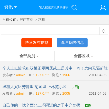
资讯
当前位置：
您好！欢迎来到济南西站棒极网-济南西部新城社区新媒体综
房产首页
->
求租
登录
合资讯门户网站
注册
微信快速登录
快速发布信息
管理我的信息
全部类别
全部区域
个人上班族求租双桥正规两居或三居其中一间！房内无隔断就
发布者：
admin
IP：
127.0.*.*
浏览：
1966
2011-04-08
行
[2图]
求租大兴区芳源里 菊园里 上林苑小区
[2图]
发布者：
admin
IP：
127.0.*.*
浏览：
2005
2011-04-08
自己住的，找个西北三环附近的房子中介勿扰
[2图]