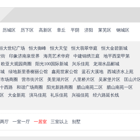
历城区
历下区
高新区
章丘
平阴
济阳
莱芜区
钢城区
恒大世纪广场
恒大御峰
恒大天玺
恒大翡翠华庭
恒大金碧新城
壹街
印象济南泉世界
海亮艺术华府
中建锦绣兰庭
地平西棠甲第
欧亚大观园商圈
阳光100国际新城
兴乐佳苑
龙湖水晶郦城
尚城
绿地新里香榭丽公馆
鑫苑世家公馆
蓝石大溪地
西城济水上苑
西市场商圈
营市街片区
美里湖片区
八里桥片区
吴家堡片区
匡山片
十西路
和谐广场商圈
阳光新路商圈
腊山南苑二区
腊山南苑一区
区
大金新苑
演马佳苑
礼乐佳苑
兴福佳苑
经六路延长线
两厅
一室一厅
一居室
三室以上
别墅