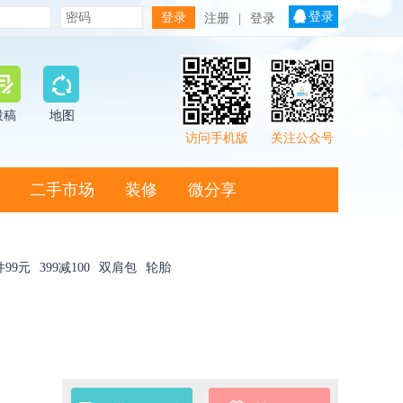
登录
注册
|
登录
投稿
地图
访问手机版
关注公众号
二手市场
装修
微分享
件99元
399减100
双肩包
轮胎