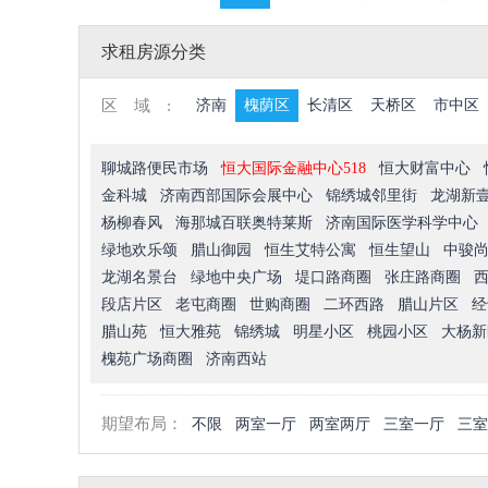
求租房源分类
区域:
济南
槐荫区
长清区
天桥区
市中区
聊城路便民市场
恒大国际金融中心518
恒大财富中心
金科城
济南西部国际会展中心
锦绣城邻里街
龙湖新
杨柳春风
海那城百联奥特莱斯
济南国际医学科学中心
绿地欢乐颂
腊山御园
恒生艾特公寓
恒生望山
中骏
龙湖名景台
绿地中央广场
堤口路商圈
张庄路商圈
段店片区
老屯商圈
世购商圈
二环西路
腊山片区
经
腊山苑
恒大雅苑
锦绣城
明星小区
桃园小区
大杨新
槐苑广场商圈
济南西站
期望布局：
不限
两室一厅
两室两厅
三室一厅
三室