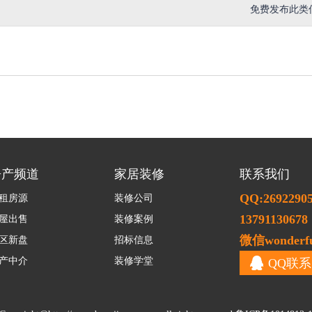
免费发布此类
房产频道
家居装修
联系我们
QQ:2692290
租房源
装修公司
13791130678
屋出售
装修案例
微信wonderfu
区新盘
招标信息
产中介
装修学堂
QQ联系