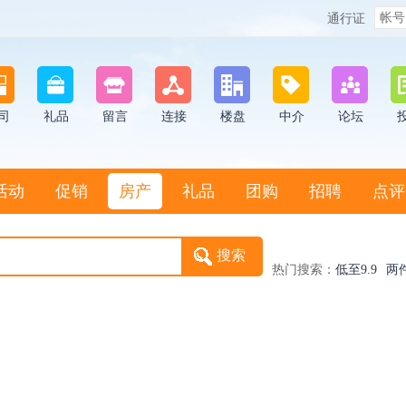
通行证
司
礼品
留言
连接
楼盘
中介
论坛
活动
促销
房产
礼品
团购
招聘
点评
热门搜索：
低至9.9
两