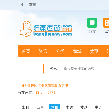
地区：
济南
招标
公
首页
资讯
分类
商城
黄页
地图搜店
资讯
棒极网点卡充值请联系客服
客服QQ:2692290505
当前位置：
首页
->
求租
充100送20
出租
出售
求租
求购
楼盘
中介