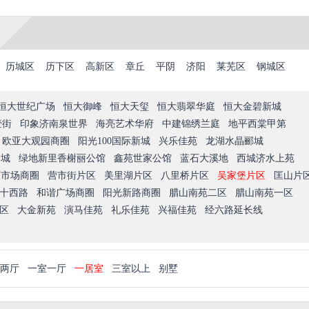
历城区
历下区
高新区
章丘
平阴
济阳
莱芜区
钢城区
恒大世纪广场
恒大御峰
恒大天玺
恒大翡翠华庭
恒大金碧新城
壹街
印象济南泉世界
海亮艺术华府
中建锦绣兰庭
地平西棠甲第
欧亚大观园商圈
阳光100国际新城
兴乐佳苑
龙湖水晶郦城
尚城
绿地新里香榭丽公馆
鑫苑世家公馆
蓝石大溪地
西城济水上苑
西市场商圈
营市街片区
美里湖片区
八里桥片区
吴家堡片区
匡山片
十西路
和谐广场商圈
阳光新路商圈
腊山南苑二区
腊山南苑一区
区
大金新苑
演马佳苑
礼乐佳苑
兴福佳苑
经六路延长线
两厅
一室一厅
一居室
三室以上
别墅