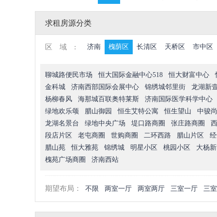
求租房源分类
区域:
济南
槐荫区
长清区
天桥区
市中区
聊城路便民市场
恒大国际金融中心518
恒大财富中心
金科城
济南西部国际会展中心
锦绣城邻里街
龙湖新
杨柳春风
海那城百联奥特莱斯
济南国际医学科学中心
绿地欢乐颂
腊山御园
恒生艾特公寓
恒生望山
中骏
龙湖名景台
绿地中央广场
堤口路商圈
张庄路商圈
段店片区
老屯商圈
世购商圈
二环西路
腊山片区
经
腊山苑
恒大雅苑
锦绣城
明星小区
桃园小区
大杨新
槐苑广场商圈
济南西站
期望布局：
不限
两室一厅
两室两厅
三室一厅
三室