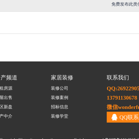
免费发布此类
房产频道
家居装修
联系我们
QQ:2692290
租房源
装修公司
13791130678
屋出售
装修案例
微信wonderfu
区新盘
招标信息
产中介
装修学堂
QQ联系