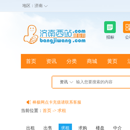
地区：
济南
招标
公
首页
资讯
分类
商城
黄页
地图搜店
资讯
棒极网点卡充值请联系客服
客服QQ:2692290505
当前位置：
首页
->
求租
充100送20
出租
出售
求租
求购
楼盘
中介