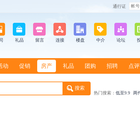
通行证
司
礼品
留言
连接
楼盘
中介
论坛
活动
促销
房产
礼品
团购
招聘
点评
热门搜索：
低至9.9
两