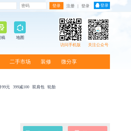
登录
注册
|
登录
投稿
地图
访问手机版
关注公众号
二手市场
装修
微分享
件99元
399减100
双肩包
轮胎