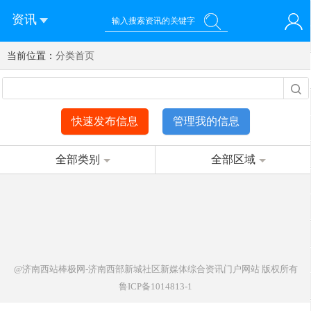
资讯
当前位置：
您好！欢迎来到济南西站棒极网-济南西部新城社区新媒体综
分类首页
登录
合资讯门户网站
注册
微信快速登录
快速发布信息
管理我的信息
全部类别
全部区域
@济南西站棒极网-济南西部新城社区新媒体综合资讯门户网站
版权所有
鲁ICP备1014813-1