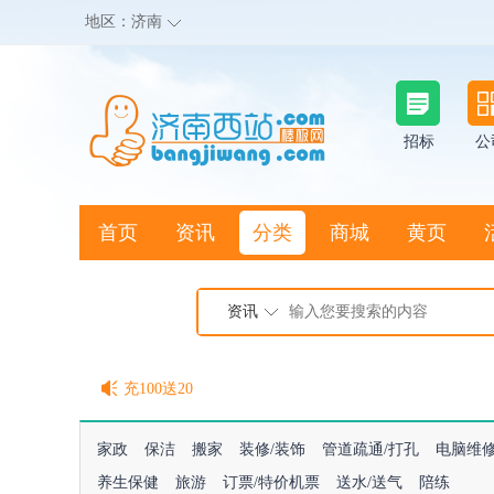
地区：
济南
招标
公
首页
资讯
分类
商城
黄页
地图搜店
资讯
棒极网点卡充值请联系客服
客服QQ:2692290505
充100送20
家政
保洁
搬家
装修/装饰
管道疏通/打孔
电脑维
养生保健
旅游
订票/特价机票
送水/送气
陪练