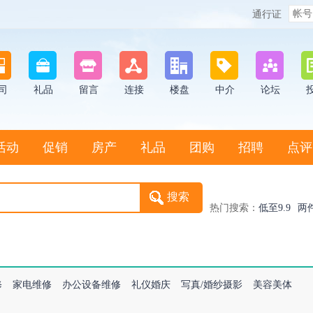
通行证
司
礼品
留言
连接
楼盘
中介
论坛
活动
促销
房产
礼品
团购
招聘
点评
热门搜索：
低至9.9
两
修
家电维修
办公设备维修
礼仪婚庆
写真/婚纱摄影
美容美体