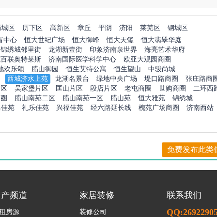
历城区
历下区
高新区
章丘
平阴
济阳
莱芜区
钢城区
富中心
恒大世纪广场
恒大御峰
恒大天玺
恒大翡翠华庭
锦绣城邻里街
龙湖新壹街
印象济南泉世界
海亮艺术华府
城百联奥特莱斯
济南国际医学科学中心
欧亚大观园商圈
地欢乐颂
腊山御园
恒生艾特公寓
恒生望山
中骏尚城
西城济水上苑
龙湖名景台
绿地中央广场
堤口路商圈
张庄路商
片区
吴家堡片区
匡山片区
段店片区
老屯商圈
世购商圈
二环西
商圈
腊山南苑二区
腊山南苑一区
腊山苑
恒大雅苑
锦绣城
马佳苑
礼乐佳苑
兴福佳苑
经六路延长线
槐苑广场商圈
济南西站
免费发布此类
房产频道
家居装修
联系我们
QQ:2692290
租房源
装修公司