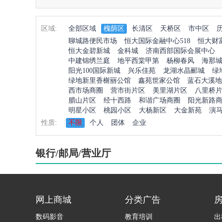
区域:
全部区域
槐荫区
长清区
天桥区
市中区
聊城路便民市场
恒大国际金融中心518
恒大财
恒大金碧新城
金科城
济南西部国际会展中心
中建锦绣兰庭
地平西棠甲第
杨柳春风
海那
阳光100国际新城
兴乐佳苑
龙湖水晶郦城
绿
绿地新里香榭丽公馆
鑫苑世家公馆
蓝石大溪地
西市场商圈
营市街片区
美里湖片区
八里桥
腊山片区
经十西路
和谐广场商圈
阳光新路
明星小区
桃园小区
大杨新区
大金新苑
演
性质:
不限
个人
团体
企业
银行/邮局/营业厅
网上商城
分类广告
数码影音
教育培训
出