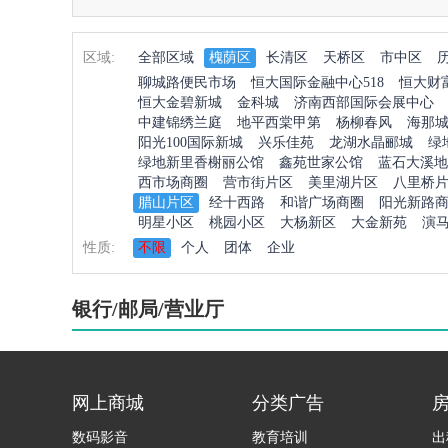
区域:
全部区域
槐荫区
长清区
天桥区
市中区
聊城路便民市场
恒大国际金融中心518
恒大财
恒大金碧新城
金科城
济南西部国际会展中心
中建锦绣兰庭
地平西棠甲第
杨柳春风
海那
阳光100国际新城
兴乐佳苑
龙湖水晶郦城
绿
绿地新里香榭丽公馆
鑫苑世家公馆
蓝石大溪地
西市场商圈
营市街片区
美里湖片区
八里桥
腊山片区
经十西路
和谐广场商圈
阳光新路
明星小区
桃园小区
大杨新区
大金新苑
演
性质:
不限
个人
团体
企业
银行/邮局/营业厅
网上商城
分类广告
数码影音
教育培训
出