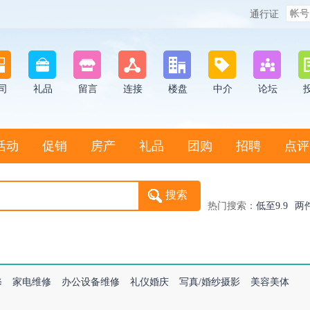
通行证
司
礼品
留言
连接
楼盘
中介
论坛
活动
促销
房产
礼品
团购
招聘
点评
热门搜索：
低至9.9
两
修
家电维修
办公设备维修
礼仪婚庆
写真/婚纱摄影
美容美体