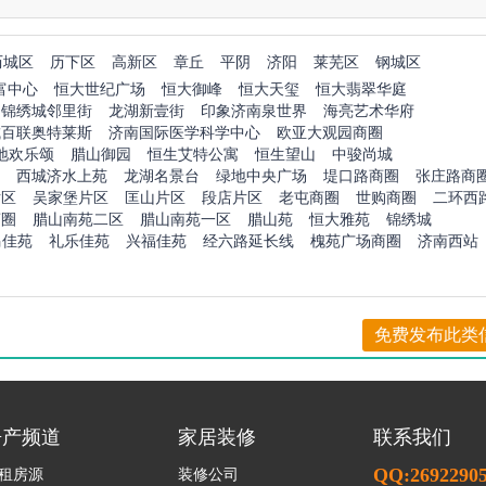
历城区
历下区
高新区
章丘
平阴
济阳
莱芜区
钢城区
富中心
恒大世纪广场
恒大御峰
恒大天玺
恒大翡翠华庭
锦绣城邻里街
龙湖新壹街
印象济南泉世界
海亮艺术华府
城百联奥特莱斯
济南国际医学科学中心
欧亚大观园商圈
地欢乐颂
腊山御园
恒生艾特公寓
恒生望山
中骏尚城
西城济水上苑
龙湖名景台
绿地中央广场
堤口路商圈
张庄路商
片区
吴家堡片区
匡山片区
段店片区
老屯商圈
世购商圈
二环西
商圈
腊山南苑二区
腊山南苑一区
腊山苑
恒大雅苑
锦绣城
马佳苑
礼乐佳苑
兴福佳苑
经六路延长线
槐苑广场商圈
济南西站
免费发布此类
房产频道
家居装修
联系我们
QQ:2692290
租房源
装修公司