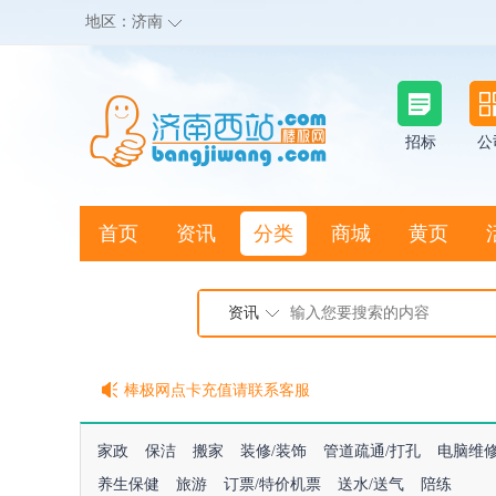
地区：
济南
招标
公
首页
资讯
分类
商城
黄页
地图搜店
资讯
棒极网点卡充值请联系客服
客服QQ:2692290505
充100送20
家政
保洁
搬家
装修/装饰
管道疏通/打孔
电脑维
养生保健
旅游
订票/特价机票
送水/送气
陪练