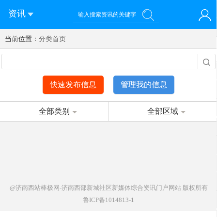
资讯
当前位置：
您好！欢迎来到济南西站棒极网-济南西部新城社区新媒体综
分类首页
登录
合资讯门户网站
注册
微信快速登录
快速发布信息
管理我的信息
全部类别
全部区域
@济南西站棒极网-济南西部新城社区新媒体综合资讯门户网站
版权所有
鲁ICP备1014813-1