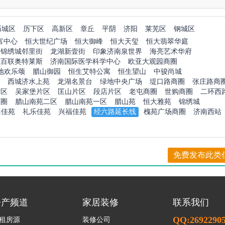
历城区
历下区
高新区
章丘
平阴
济阳
莱芜区
钢城区
富中心
恒大世纪广场
恒大御峰
恒大天玺
恒大翡翠华庭
锦绣城邻里街
龙湖新壹街
印象济南泉世界
海亮艺术华府
城百联奥特莱斯
济南国际医学科学中心
欧亚大观园商圈
地欢乐颂
腊山御园
恒生艾特公寓
恒生望山
中骏尚城
西城济水上苑
龙湖名景台
绿地中央广场
堤口路商圈
张庄路商
片区
吴家堡片区
匡山片区
段店片区
老屯商圈
世购商圈
二环西
商圈
腊山南苑二区
腊山南苑一区
腊山苑
恒大雅苑
锦绣城
马佳苑
礼乐佳苑
兴福佳苑
经六路延长线
槐苑广场商圈
济南西站
免费发布此类
房产频道
家居装修
联系我们
QQ:2692290
租房源
装修公司