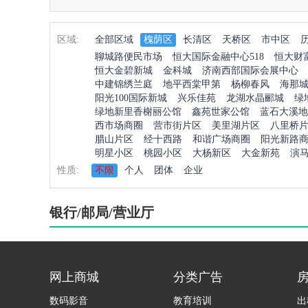
区域:
全部区域
槐荫区
长清区
天桥区
市中区
聊城路便民市场
恒大国际金融中心518
恒大财
恒大金碧新城
金科城
济南西部国际会展中心
中建锦绣兰庭
地平西棠甲第
杨柳春风
海那
阳光100国际新城
兴乐佳苑
龙湖水晶郦城
绿
绿地新里香榭丽公馆
鑫苑世家公馆
蓝石大溪地
西市场商圈
营市街片区
美里湖片区
八里桥
腊山片区
经十西路
和谐广场商圈
阳光新路
明星小区
桃园小区
大杨新区
大金新苑
演
性质:
不限
个人
团体
企业
银行/邮局/营业厅
网上商城
分类广告
数码影音
教育培训
出