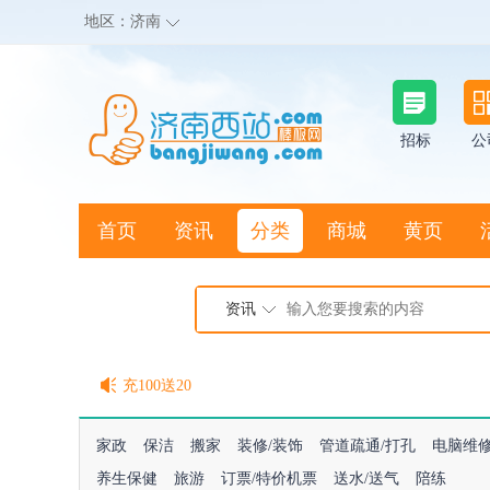
地区：
济南
招标
公
首页
资讯
分类
商城
黄页
地图搜店
资讯
棒极网点卡充值请联系客服
客服QQ:2692290505
充100送20
家政
保洁
搬家
装修/装饰
管道疏通/打孔
电脑维
养生保健
旅游
订票/特价机票
送水/送气
陪练