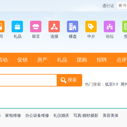
通行证
司
礼品
留言
连接
楼盘
中介
论坛
活动
促销
房产
礼品
团购
招聘
点评
热门搜索：
低至9.9
两
修
家电维修
办公设备维修
礼仪婚庆
写真/婚纱摄影
美容美体