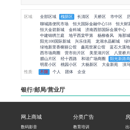
区域:
全部区域
槐荫区
长清区
天桥区
市中区
聊城路便民市场
恒大国际金融中心518
恒大财
恒大金碧新城
金科城
济南西部国际会展中心
中建锦绣兰庭
地平西棠甲第
杨柳春风
海那
阳光100国际新城
兴乐佳苑
龙湖水晶郦城
绿
绿地新里香榭丽公馆
鑫苑世家公馆
蓝石大溪地
西市场商圈
营市街片区
美里湖片区
八里桥
腊山片区
经十西路
和谐广场商圈
阳光新路
明星小区
桃园小区
大杨新区
大金新苑
演
性质:
不限
个人
团体
企业
银行/邮局/营业厅
网上商城
分类广告
数码影音
教育培训
出