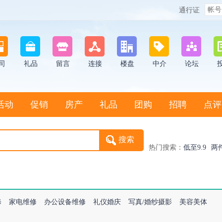
通行证
司
礼品
留言
连接
楼盘
中介
论坛
活动
促销
房产
礼品
团购
招聘
点评
热门搜索：
低至9.9
两
修
家电维修
办公设备维修
礼仪婚庆
写真/婚纱摄影
美容美体