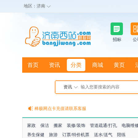
地区：
济南
招标
公
首页
资讯
分类
商城
黄页
地图搜店
资讯
棒极网点卡充值请联系客服
客服QQ:2692290505
充100送20
家政
保洁
搬家
装修/装饰
管道疏通/打孔
电脑维
养生保健
旅游
订票/特价机票
送水/送气
陪练