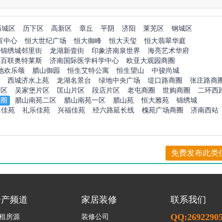
历城区
历下区
高新区
章丘
平阴
济阳
莱芜区
钢城区
富中心
恒大世纪广场
恒大御峰
恒大天玺
恒大翡翠华庭
锦绣城邻里街
龙湖新壹街
印象济南泉世界
海亮艺术华府
城百联奥特莱斯
济南国际医学科学中心
欧亚大观园商圈
地欢乐颂
腊山御园
恒生艾特公寓
恒生望山
中骏尚城
西城济水上苑
龙湖名景台
绿地中央广场
堤口路商圈
张庄路商
片区
吴家堡片区
匡山片区
段店片区
老屯商圈
世购商圈
二环西
商圈
腊山南苑二区
腊山南苑一区
腊山苑
恒大雅苑
锦绣城
马佳苑
礼乐佳苑
兴福佳苑
经六路延长线
槐苑广场商圈
济南西站
免费发布此类
房产频道
家居装修
联系我们
QQ:2692290
租房源
装修公司