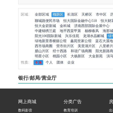
区域:
全部区域
槐荫区
长清区
天桥区
市中区
聊城路便民市场
恒大国际金融中心518
恒大财
恒大金碧新城
金科城
济南西部国际会展中心
中建锦绣兰庭
地平西棠甲第
杨柳春风
海那
阳光100国际新城
兴乐佳苑
龙湖水晶郦城
绿
绿地新里香榭丽公馆
鑫苑世家公馆
蓝石大溪地
西市场商圈
营市街片区
美里湖片区
八里桥
腊山片区
经十西路
和谐广场商圈
阳光新路
明星小区
桃园小区
大杨新区
大金新苑
演
性质:
不限
个人
团体
企业
银行/邮局/营业厅
网上商城
分类广告
数码影音
教育培训
出