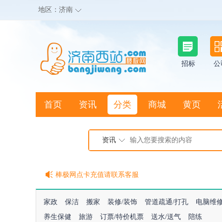
地区：
济南
招标
公
首页
资讯
分类
商城
黄页
地图搜店
资讯
棒极网点卡充值请联系客服
客服QQ:2692290505
充100送20
家政
保洁
搬家
装修/装饰
管道疏通/打孔
电脑维
养生保健
旅游
订票/特价机票
送水/送气
陪练