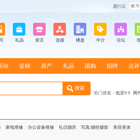
通行证
司
礼品
留言
连接
楼盘
中介
论坛
活动
促销
房产
礼品
团购
招聘
点评
热门搜索：
低至9.9
两
修
家电维修
办公设备维修
礼仪婚庆
写真/婚纱摄影
美容美体