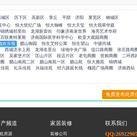
历城区
历下区
高新区
章丘
平阴
济阳
莱芜区
钢城区
富中心
恒大世纪广场
恒大御峰
恒大天玺
恒大翡翠华庭
锦绣城邻里街
龙湖新壹街
印象济南泉世界
海亮艺术华府
城百联奥特莱斯
济南国际医学科学中心
欧亚大观园商圈
地欢乐颂
腊山御园
恒生艾特公寓
恒生望山
中骏尚城
西城济水上苑
龙湖名景台
绿地中央广场
堤口路商圈
张庄路商
片区
吴家堡片区
匡山片区
段店片区
老屯商圈
世购商圈
二环西
商圈
腊山南苑二区
腊山南苑一区
腊山苑
恒大雅苑
锦绣城
马佳苑
礼乐佳苑
兴福佳苑
经六路延长线
槐苑广场商圈
济南西站
免费发布此类
房产频道
家居装修
联系我们
QQ:2692290
租房源
装修公司