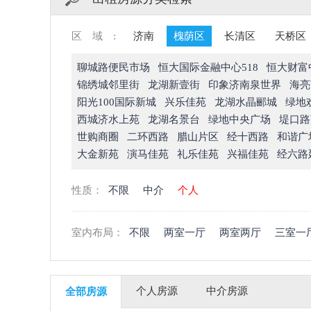
区域:
济南
槐荫区
长清区
天桥区
聊城路便民市场
恒大国际金融中心518
恒大财富
锦绣城邻里街
龙湖新壹街
印象济南泉世界
海亮
阳光100国际新城
兴乐佳苑
龙湖水晶郦城
绿地
西城济水上苑
龙湖名景台
绿地中央广场
堤口路
世购商圈
二环西路
腊山片区
经十西路
和谐广
大金新苑
演马佳苑
礼乐佳苑
兴福佳苑
经六路
性质：
不限
中介
个人
室内布局：
不限
两室一厅
两室两厅
三室一
个人房源
中介房源
全部房源