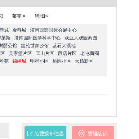
阳
莱芜区
钢城区
新城
金科城
济南西部国际会展中心
特莱斯
济南国际医学科学中心
欧亚大观园商圈
榭丽公馆
鑫苑世家公馆
蓝石大溪地
片区
吴家堡片区
匡山片区
段店片区
老屯商圈
雅苑
锦绣城
明星小区
桃园小区
大杨新区