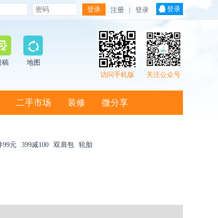
登录
注册
|
登录
投稿
地图
访问手机版
关注公众号
二手市场
装修
微分享
件99元
399减100
双肩包
轮胎