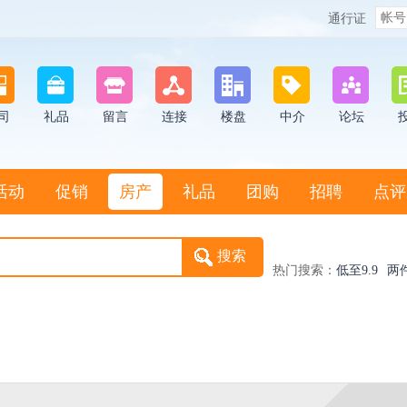
通行证
司
礼品
留言
连接
楼盘
中介
论坛
活动
促销
房产
礼品
团购
招聘
点评
热门搜索：
低至9.9
两