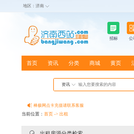
地区：
济南
招标
公
首页
资讯
分类
商城
黄页
地图搜店
资讯
棒极网点卡充值请联系客服
客服QQ:2692290505
充100送20
当前位置：
首页
->
出租
出租房源分类检索