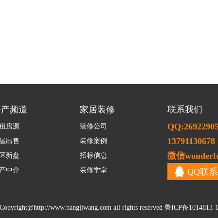
房产频道
家居装修
联系我们
QQ:2692290
租房源
装修公司
13791130678
屋出售
装修案例
微信wonderfu
区新盘
招标信息
产中介
装修学堂
QQ联系
Copyright@
http://www.bangjiwang.com
all rights reserved
鲁ICP备1014813-