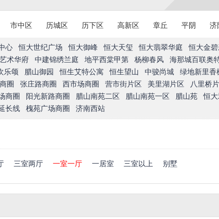
市中区
历城区
历下区
高新区
章丘
平阴
济
中心
恒大世纪广场
恒大御峰
恒大天玺
恒大翡翠华庭
恒大金碧
艺术华府
中建锦绣兰庭
地平西棠甲第
杨柳春风
海那城百联奥
欢乐颂
腊山御园
恒生艾特公寓
恒生望山
中骏尚城
绿地新里香
商圈
张庄路商圈
西市场商圈
营市街片区
美里湖片区
八里桥
场商圈
阳光新路商圈
腊山南苑二区
腊山南苑一区
腊山苑
恒大
延长线
槐苑广场商圈
济南西站
厅
三室两厅
一室一厅
一居室
三室以上
别墅