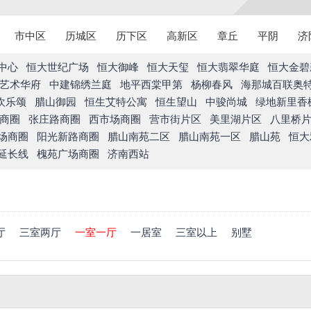
市中区
历城区
历下区
高新区
章丘
平阴
济
中心
恒大世纪广场
恒大御峰
恒大天玺
恒大翡翠华庭
恒大金碧
艺术华府
中建锦绣兰庭
地平西棠甲第
杨柳春风
海那城百联奥
欢乐颂
腊山御园
恒生艾特公寓
恒生望山
中骏尚城
绿地新里香
商圈
张庄路商圈
西市场商圈
营市街片区
美里湖片区
八里桥
场商圈
阳光新路商圈
腊山南苑二区
腊山南苑一区
腊山苑
恒大
延长线
槐苑广场商圈
济南西站
厅
三室两厅
一室一厅
一居室
三室以上
别墅