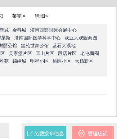
阳
莱芜区
钢城区
新城
金科城
济南西部国际会展中心
特莱斯
济南国际医学科学中心
欧亚大观园商圈
榭丽公馆
鑫苑世家公馆
蓝石大溪地
片区
吴家堡片区
匡山片区
段店片区
老屯商圈
雅苑
锦绣城
明星小区
桃园小区
大杨新区