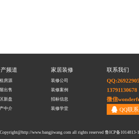
房产频道
家居装修
联系我们
QQ:2692290
租房源
装修公司
13791130678
屋出售
装修案例
微信wonderfu
区新盘
招标信息
产中介
装修学堂
QQ联系
Copyright@
http://www.bangjiwang.com
all rights reserved
鲁ICP备1014813-