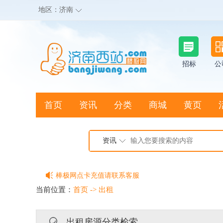
地区：
济南
招标
公
首页
资讯
分类
商城
黄页
地图搜店
资讯
棒极网点卡充值请联系客服
客服QQ:2692290505
当前位置：
首页
->
出租
充100送20
出租房源分类检索