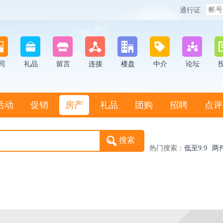
通行证
司
礼品
留言
连接
楼盘
中介
论坛
活动
促销
房产
礼品
团购
招聘
点评
热门搜索：
低至9.9
两