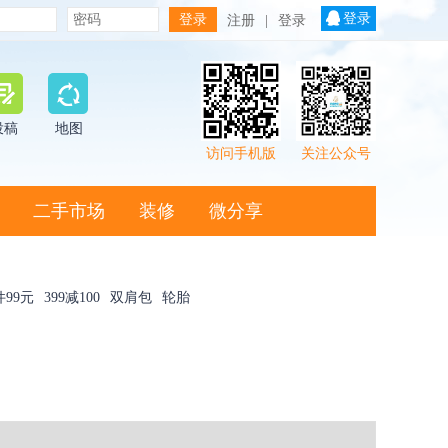
登录
注册
|
登录
投稿
地图
访问手机版
关注公众号
二手市场
装修
微分享
件99元
399减100
双肩包
轮胎