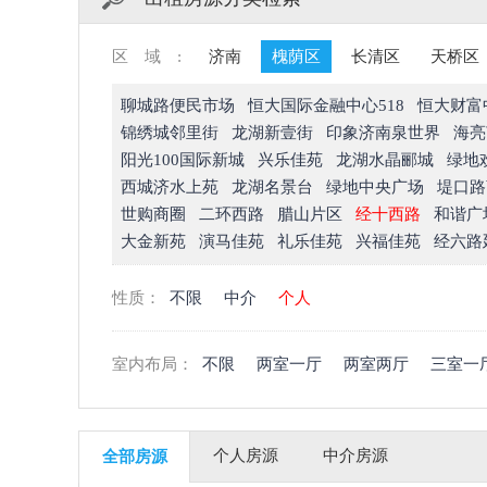
区域:
济南
槐荫区
长清区
天桥区
聊城路便民市场
恒大国际金融中心518
恒大财富
锦绣城邻里街
龙湖新壹街
印象济南泉世界
海亮
阳光100国际新城
兴乐佳苑
龙湖水晶郦城
绿地
西城济水上苑
龙湖名景台
绿地中央广场
堤口路
世购商圈
二环西路
腊山片区
经十西路
和谐广
大金新苑
演马佳苑
礼乐佳苑
兴福佳苑
经六路
性质：
不限
中介
个人
室内布局：
不限
两室一厅
两室两厅
三室一
个人房源
中介房源
全部房源