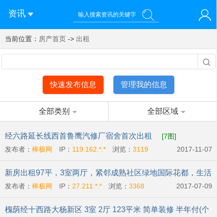
资讯
当前位置：
您好！欢迎来到济南西站棒极网-济南西部新城社区新媒体综
房产首页
->
出租
登录
合资讯门户网站
注册
微信快速登录
快速发布信息
管理我的信息
全部类别
全部区域
经六路延长线西首鲁鹰汽修厂宿舍首次出租
[7图]
发布者：
棒极网
IP：
119.162.*.*
浏览：
3119
2017-11-07
性质:
个人
新房出租97平，3室两厅，紧邻成熟社区绿地国际花都，生活
发布者：
棒极网
IP：
27.211.*.*
浏览：
3368
2017-07-09
便利
[6图]
性质:
个人
槐荫经十西路大杨新区 3室 2厅 123平米 简单装修 半年付(个