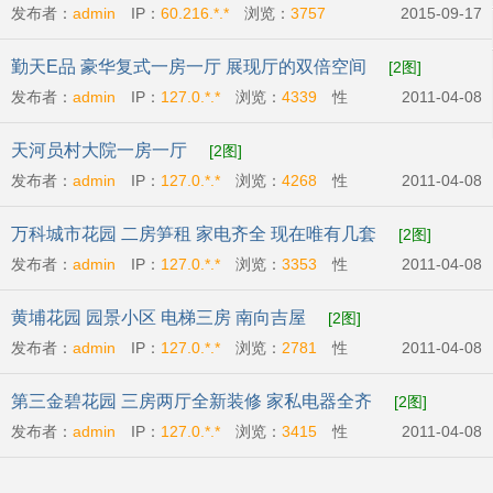
发布者：
admin
IP：
60.216.*.*
浏览：
3757
2015-09-17
人)
性质:
个人
勤天E品 豪华复式一房一厅 展现厅的双倍空间
[2图]
发布者：
admin
IP：
127.0.*.*
浏览：
4339
性
2011-04-08
质:
个人
天河员村大院一房一厅
[2图]
发布者：
admin
IP：
127.0.*.*
浏览：
4268
性
2011-04-08
质:
中介
万科城市花园 二房笋租 家电齐全 现在唯有几套
[2图]
发布者：
admin
IP：
127.0.*.*
浏览：
3353
性
2011-04-08
质:
中介
黄埔花园 园景小区 电梯三房 南向吉屋
[2图]
发布者：
admin
IP：
127.0.*.*
浏览：
2781
性
2011-04-08
质:
个人
第三金碧花园 三房两厅全新装修 家私电器全齐
[2图]
发布者：
admin
IP：
127.0.*.*
浏览：
3415
性
2011-04-08
质:
个人