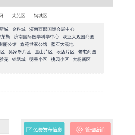
阳
莱芜区
钢城区
新城
金科城
济南西部国际会展中心
特莱斯
济南国际医学科学中心
欧亚大观园商圈
榭丽公馆
鑫苑世家公馆
蓝石大溪地
片区
吴家堡片区
匡山片区
段店片区
老屯商圈
雅苑
锦绣城
明星小区
桃园小区
大杨新区