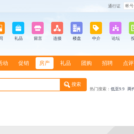
通行证
司
礼品
留言
连接
楼盘
中介
论坛
活动
促销
房产
礼品
团购
招聘
点评
热门搜索：
低至9.9
两