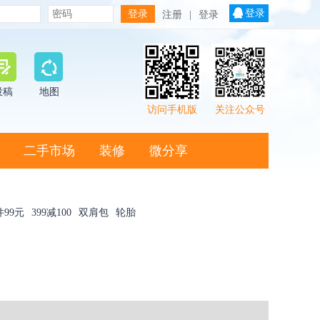
登录
注册
|
登录
投稿
地图
访问手机版
关注公众号
二手市场
装修
微分享
件99元
399减100
双肩包
轮胎