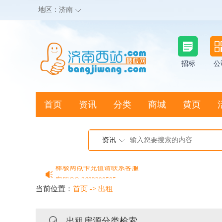
地区：
济南
招标
公
首页
资讯
分类
商城
黄页
地图搜店
资讯
棒极网点卡充值请联系客服
客服QQ:2692290505
充100送20
当前位置：
首页
->
出租
出租房源分类检索