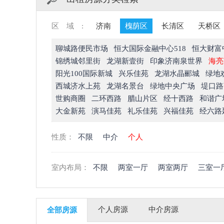
区域:
济南
槐荫区
长清区
天桥区
聊城路便民市场
恒大国际金融中心518
恒大财富
锦绣城邻里街
龙湖新壹街
印象济南泉世界
海亮
阳光100国际新城
兴乐佳苑
龙湖水晶郦城
绿地
西城济水上苑
龙湖名景台
绿地中央广场
堤口路
世购商圈
二环西路
腊山片区
经十西路
和谐广
大金新苑
演马佳苑
礼乐佳苑
兴福佳苑
经六路
性质：
不限
中介
个人
室内布局：
不限
两室一厅
两室两厅
三室一
个人房源
中介房源
全部房源