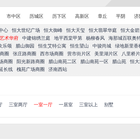
市中区
历城区
历下区
高新区
章丘
平阴
济
中心
恒大世纪广场
恒大御峰
恒大天玺
恒大翡翠华庭
恒大金碧
艺术华府
中建锦绣兰庭
地平西棠甲第
杨柳春风
海那城百联奥
欢乐颂
腊山御园
恒生艾特公寓
恒生望山
中骏尚城
绿地新里香
商圈
张庄路商圈
西市场商圈
营市街片区
美里湖片区
八里桥
场商圈
阳光新路商圈
腊山南苑二区
腊山南苑一区
腊山苑
恒大
延长线
槐苑广场商圈
济南西站
厅
三室两厅
一室一厅
一居室
三室以上
别墅