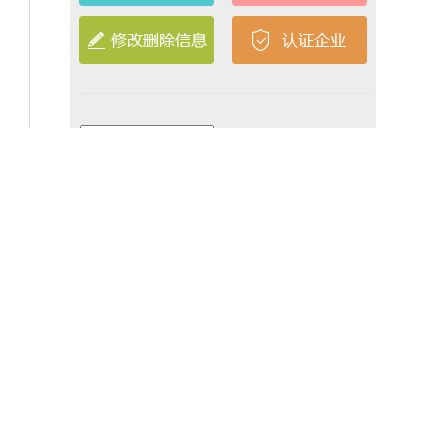
忘记密码
个人发布房源信息会有限制
公
告
中介发布房源信息不受限制
赞助商