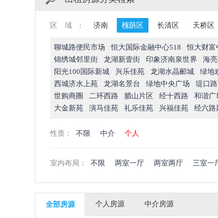
区域:
济南
槐荫区
长清区
天桥区
聊城路便民市场
恒大国际金融中心518
恒大财富
锦绣城邻里街
龙湖新壹街
印象济南泉世界
海亮
阳光100国际新城
兴乐佳苑
龙湖水晶郦城
绿地
西城济水上苑
龙湖名景台
绿地中央广场
堤口路
世购商圈
二环西路
腊山片区
经十西路
和谐广
大金新苑
演马佳苑
礼乐佳苑
兴福佳苑
经六路
性质：
不限
中介
个人
室内布局：
不限
两室一厅
两室两厅
三室一
个人房源
中介房源
全部房源