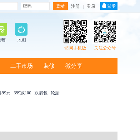
登录
注册
|
登录
投稿
地图
访问手机版
关注公众号
二手市场
装修
微分享
件99元
399减100
双肩包
轮胎