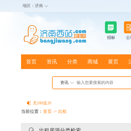
地区：
济南
招标
公
首页
资讯
分类
商城
黄页
地图搜店
资讯
棒极网点卡充值请联系客服
客服QQ:2692290505
充100送20
当前位置：
首页
->
出租
出租房源分类检索