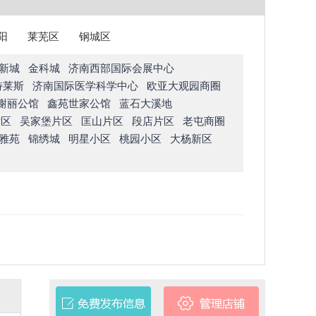
阳
莱芜区
钢城区
新城
金科城
济南西部国际会展中心
特莱斯
济南国际医学科学中心
欧亚大观园商圈
榭丽公馆
鑫苑世家公馆
蓝石大溪地
片区
吴家堡片区
匡山片区
段店片区
老屯商圈
雅苑
锦绣城
明星小区
桃园小区
大杨新区