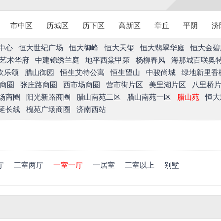
市中区
历城区
历下区
高新区
章丘
平阴
济
中心
恒大世纪广场
恒大御峰
恒大天玺
恒大翡翠华庭
恒大金碧
艺术华府
中建锦绣兰庭
地平西棠甲第
杨柳春风
海那城百联奥
欢乐颂
腊山御园
恒生艾特公寓
恒生望山
中骏尚城
绿地新里香
商圈
张庄路商圈
西市场商圈
营市街片区
美里湖片区
八里桥
场商圈
阳光新路商圈
腊山南苑二区
腊山南苑一区
腊山苑
恒大
延长线
槐苑广场商圈
济南西站
厅
三室两厅
一室一厅
一居室
三室以上
别墅