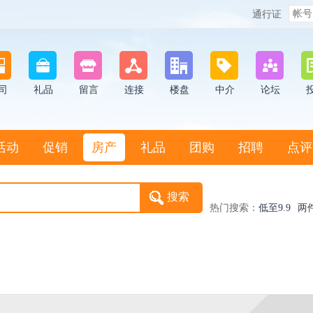
通行证
司
礼品
留言
连接
楼盘
中介
论坛
活动
促销
房产
礼品
团购
招聘
点评
热门搜索：
低至9.9
两