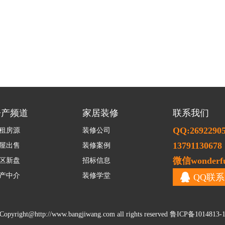
房产频道
家居装修
联系我们
QQ:2692290
租房源
装修公司
13791130678
屋出售
装修案例
微信wonderfu
区新盘
招标信息
产中介
装修学堂
QQ联系
Copyright@
http://www.bangjiwang.com
all rights reserved
鲁ICP备1014813-