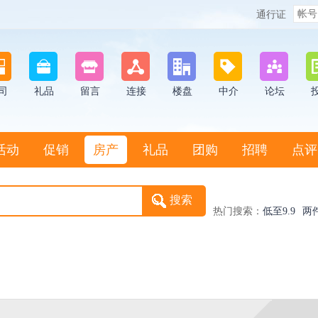
通行证
司
礼品
留言
连接
楼盘
中介
论坛
活动
促销
房产
礼品
团购
招聘
点评
热门搜索：
低至9.9
两