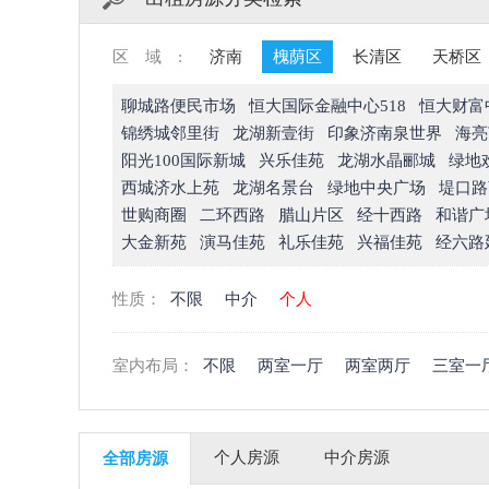
区域:
济南
槐荫区
长清区
天桥区
聊城路便民市场
恒大国际金融中心518
恒大财富
锦绣城邻里街
龙湖新壹街
印象济南泉世界
海亮
阳光100国际新城
兴乐佳苑
龙湖水晶郦城
绿地
西城济水上苑
龙湖名景台
绿地中央广场
堤口路
世购商圈
二环西路
腊山片区
经十西路
和谐广
大金新苑
演马佳苑
礼乐佳苑
兴福佳苑
经六路
性质：
不限
中介
个人
室内布局：
不限
两室一厅
两室两厅
三室一
个人房源
中介房源
全部房源