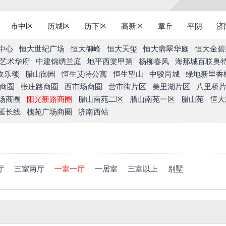
市中区
历城区
历下区
高新区
章丘
平阴
济
中心
恒大世纪广场
恒大御峰
恒大天玺
恒大翡翠华庭
恒大金碧
艺术华府
中建锦绣兰庭
地平西棠甲第
杨柳春风
海那城百联奥
欢乐颂
腊山御园
恒生艾特公寓
恒生望山
中骏尚城
绿地新里香
商圈
张庄路商圈
西市场商圈
营市街片区
美里湖片区
八里桥
场商圈
阳光新路商圈
腊山南苑二区
腊山南苑一区
腊山苑
恒大
延长线
槐苑广场商圈
济南西站
厅
三室两厅
一室一厅
一居室
三室以上
别墅