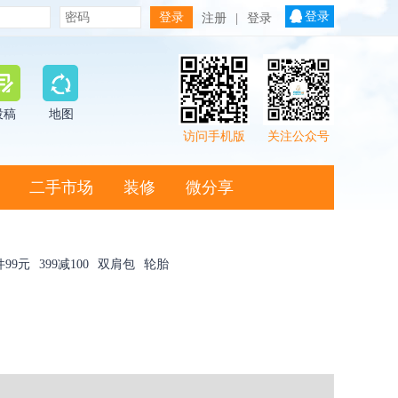
登录
注册
|
登录
投稿
地图
访问手机版
关注公众号
二手市场
装修
微分享
件99元
399减100
双肩包
轮胎