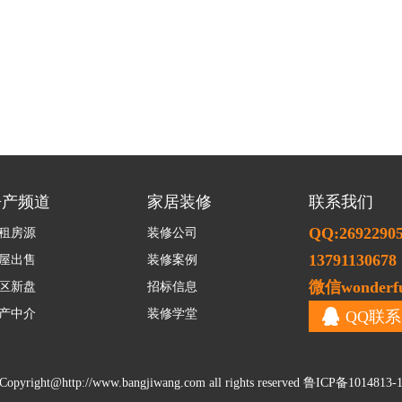
房产频道
家居装修
联系我们
QQ:2692290
租房源
装修公司
13791130678
屋出售
装修案例
微信wonderfu
区新盘
招标信息
产中介
装修学堂
QQ联系
Copyright@
http://www.bangjiwang.com
all rights reserved
鲁ICP备1014813-