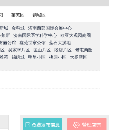
阳
莱芜区
钢城区
新城
金科城
济南西部国际会展中心
特莱斯
济南国际医学科学中心
欧亚大观园商圈
榭丽公馆
鑫苑世家公馆
蓝石大溪地
片区
吴家堡片区
匡山片区
段店片区
老屯商圈
雅苑
锦绣城
明星小区
桃园小区
大杨新区