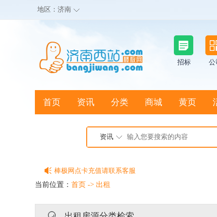
地区：
济南
招标
公
首页
资讯
分类
商城
黄页
地图搜店
资讯
棒极网点卡充值请联系客服
客服QQ:2692290505
当前位置：
首页
->
出租
充100送20
出租房源分类检索