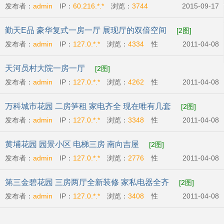
发布者：
admin
IP：
60.216.*.*
浏览：
3744
2015-09-17
人)
性质:
个人
勤天E品 豪华复式一房一厅 展现厅的双倍空间
[2图]
发布者：
admin
IP：
127.0.*.*
浏览：
4334
性
2011-04-08
质:
个人
天河员村大院一房一厅
[2图]
发布者：
admin
IP：
127.0.*.*
浏览：
4262
性
2011-04-08
质:
中介
万科城市花园 二房笋租 家电齐全 现在唯有几套
[2图]
发布者：
admin
IP：
127.0.*.*
浏览：
3348
性
2011-04-08
质:
中介
黄埔花园 园景小区 电梯三房 南向吉屋
[2图]
发布者：
admin
IP：
127.0.*.*
浏览：
2776
性
2011-04-08
质:
个人
第三金碧花园 三房两厅全新装修 家私电器全齐
[2图]
发布者：
admin
IP：
127.0.*.*
浏览：
3408
性
2011-04-08
质:
个人