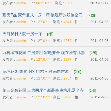
发布者：
admin
IP：
60.216.*.*
浏览：
3760
2015-09-17
人)
性质:
个人
勤天E品 豪华复式一房一厅 展现厅的双倍空间
[2图]
发布者：
admin
IP：
127.0.*.*
浏览：
4341
性
2011-04-08
质:
个人
天河员村大院一房一厅
[2图]
发布者：
admin
IP：
127.0.*.*
浏览：
4269
性
2011-04-08
质:
中介
万科城市花园 二房笋租 家电齐全 现在唯有几套
[2图]
发布者：
admin
IP：
127.0.*.*
浏览：
3357
性
2011-04-08
质:
中介
黄埔花园 园景小区 电梯三房 南向吉屋
[2图]
发布者：
admin
IP：
127.0.*.*
浏览：
2784
性
2011-04-08
质:
个人
第三金碧花园 三房两厅全新装修 家私电器全齐
[2图]
发布者：
admin
IP：
127.0.*.*
浏览：
3420
性
2011-04-08
质:
个人