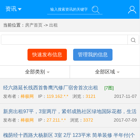
资讯
当前位置：
您好！欢迎来到济南西站棒极网-济南西部新城社区新媒体综
房产首页
->
出租
登录
合资讯门户网站
注册
微信快速登录
快速发布信息
管理我的信息
全部类别
全部区域
经六路延长线西首鲁鹰汽修厂宿舍首次出租
[7图]
发布者：
棒极网
IP：
119.162.*.*
浏览：
3121
2017-11-07
性质:
个人
新房出租97平，3室两厅，紧邻成熟社区绿地国际花都，生活
发布者：
棒极网
IP：
27.211.*.*
浏览：
3372
2017-07-09
便利
[6图]
性质:
个人
槐荫经十西路大杨新区 3室 2厅 123平米 简单装修 半年付(个